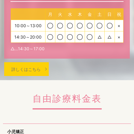
月
火
水
木
金
土
日
祝
10:00～13:00
◯
◯
◯
◯
◯
◯
◯
×
14:30～20:00
◯
◯
◯
◯
◯
△
△
×
△…14:30～17:00
詳しくはこちら
自由診療料金表
小児矯正