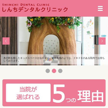
メ
木の幹を模したキッズスペースがお出迎え。秘密基地のような、ドキドキのある院内でお待ち
しております。