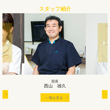
スタッフ紹介
院長
西山 雄久
る
一覧を見る